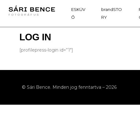
ESKÜV
brandSTO
Ő
RY
LOG IN
[profilepress-login id=”1″]
© Sári Bence. Minden jog fenntartva – 2026