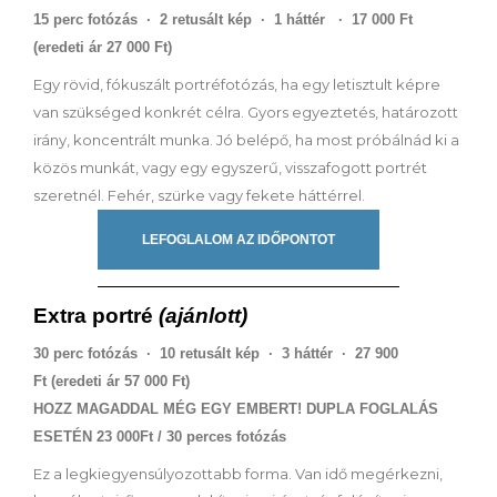
15 perc fotózás · 2 retusált kép · 1 háttér · 17 000 Ft
(eredeti ár 27 000 Ft)
Egy rövid, fókuszált portréfotózás, ha egy letisztult képre
van szükséged konkrét célra. Gyors egyeztetés, határozott
irány, koncentrált munka. Jó belépő, ha most próbálnád ki a
közös munkát, vagy egy egyszerű, visszafogott portrét
szeretnél. Fehér, szürke vagy fekete háttérrel.
LEFOGLALOM AZ IDŐPONTOT
Extra portré
(ajánlott)
30 perc fotózás · 10 retusált kép · 3 háttér · 27 900
Ft
(eredeti ár 57 000 Ft)
HOZZ MAGADDAL MÉG EGY EMBERT! DUPLA FOGLALÁS
ESETÉN 23 000Ft / 30 perces fotózás
Ez a legkiegyensúlyozottabb forma. Van idő megérkezni,