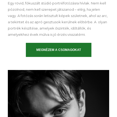
Egy rövid, fókuszált stúdió portréfotózásra hívlak. Nem kell
pózolnod, nem kell szerepet játszanod – elég, ha jelen
vagy. A fotózás során letisztult képek születnek, ahol az arc,
a tekintet és az apró gesztusok kerülnek előtérbe. A olyan
portrék készítése, amelyek őszinték, időtállók, és
amelyekhez évek múlva is jó érzés visszatérni.
MEGNÉZEM A CSOMAGOKAT