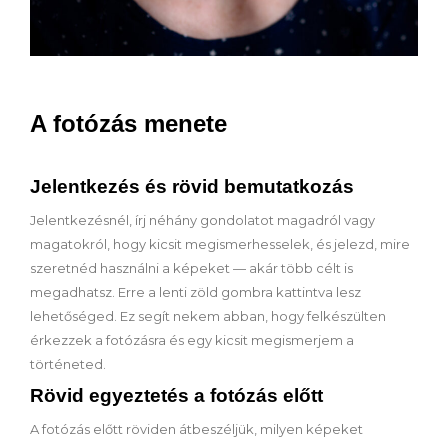
A fotózás menete
Jelentkezés és rövid bemutatkozás
Jelentkezésnél, írj néhány gondolatot magadról vagy
magatokról, hogy kicsit megismerhesselek, és jelezd, mire
szeretnéd használni a képeket — akár több célt is
megadhatsz. Erre a lenti zöld gombra kattintva lesz
lehetőséged. Ez segít nekem abban, hogy felkészülten
érkezzek a fotózásra és egy kicsit megismerjem a
történeted.
Rövid egyeztetés a fotózás előtt
A fotózás előtt röviden átbeszéljük, milyen képeket