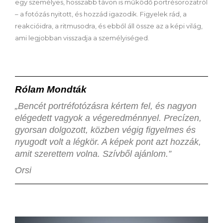
egy személyes, hosszabb távon is működő portrésorozatról
– a fotózás nyitott, és hozzád igazodik. Figyelek rád, a
reakcióidra, a ritmusodra, és ebből áll össze az a képi világ,
ami legjobban visszadja a személyiséged.
Rólam Mondták
„Bencét portréfotózásra kértem fel, és nagyon
elégedett vagyok a végeredménnyel. Precízen,
gyorsan dolgozott, közben végig figyelmes és
nyugodt volt a légkör. A képek pont azt hozzák,
amit szerettem volna. Szívből ajánlom.”
Orsi