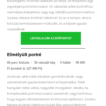
beszélgetni, finoman alakítani az irányt, és felépíteni egy
egységes portrésorozatot. Jó választás üzleti portréhoz,
személyes képekhez vagy egy időtálló portrésorozathoz.
Szürke, fekete és fehér háttérrel. Ez az a tempó, ahol a
fotózás természetesen működik, és a képek igazán
összeállnak.
LEFOGLALOM AZ IDŐPONTOT
Elmélyült portré
60 perc fotózás · 30 retusált kép · 5 háttér · 90 000
Ft
(eredeti ár 127 000 Ft)
Azoknak, akik több irányban gondolkodnak, vagy
szeretnének igazán belemenni a folyamatba. Több
hangulat, több váltás, nagyobb mozgástér. Ideális, ha
komplexebb portrésorozatot szeretnél, vagy ha fontos,
hogy legyen idő kísérletezni és finoman építkezni. Szürke,
fekete és fehér háttérrel és két féle színes háttérrel.