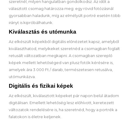
szeretnél, milyen hangulatban gondolkodsz. Az időt a
választott csomag határozza meg: egy rövid fotózásnál
gyorsabban haladunk, míg az elmélyült portré esetén több
irányt is kipróbálhatunk.
Kiválasztás és utómunka
Az elkészült képekből digitális előnézetet kapsz, amelyből
kiválaszthatod, melyikeket szeretnéd a csomagban foglalt
retusált változatban megkapni. A csomagban szereplő
képek mellett lehetőséged van plusz fotók kérésére is,
amelyek ára 3 000 Ft / darab, természetesen retusálva,
utómunkázva.
Digitális és fizikai képek
Az elkészült, kiválasztott képeket pár napon belül átadom
digitálisan. Emellett lehetőség lesz előhívott, keretezett
változatok rendelésére is, ha szeretnéd, hogy a portrék a
falatokon is életre keljenek.